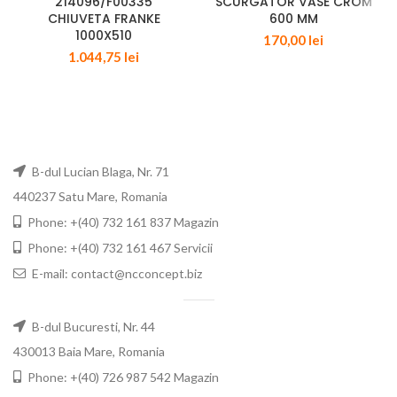
214096/F00335
SCURGATOR VASE CROM
CHIUVETA FRANKE
600 MM
1000X510
170,00
lei
1.044,75
lei
B-dul Lucian Blaga, Nr. 71
440237 Satu Mare, Romania
Phone: +(40) 732 161 837 Magazin
Phone: +(40) 732 161 467 Servicii
E-mail: contact@ncconcept.biz
B-dul Bucuresti, Nr. 44
430013 Baia Mare, Romania
Phone: +(40) 726 987 542 Magazin