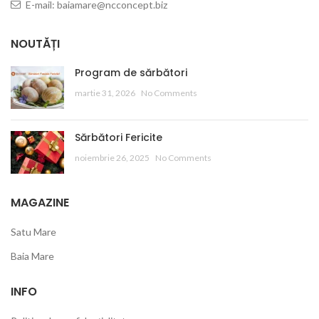
E-mail: baiamare@ncconcept.biz
NOUTĂȚI
Program de sărbători
martie 31, 2026
No Comments
Sărbători Fericite
noiembrie 26, 2025
No Comments
MAGAZINE
Satu Mare
Baia Mare
INFO