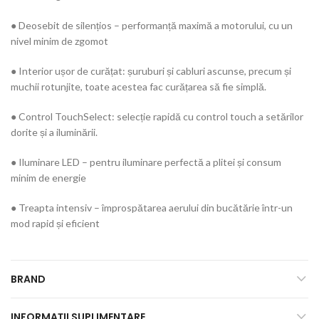
● Deosebit de silențios – performanță maximă a motorului, cu un
nivel minim de zgomot
● Interior ușor de curățat: șuruburi și cabluri ascunse, precum și
muchii rotunjite, toate acestea fac curățarea să fie simplă.
● Control TouchSelect: selecție rapidă cu control touch a setărilor
dorite și a iluminării.
● Iluminare LED – pentru iluminare perfectă a plitei și consum
minim de energie
● Treapta intensiv – împrospătarea aerului din bucătărie într-un
mod rapid și eficient
BRAND
INFORMAȚII SUPLIMENTARE