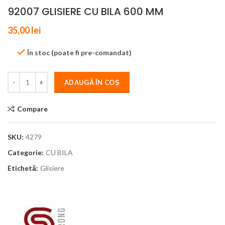
92007 GLISIERE CU BILA 600 MM
35,00
lei
În stoc (poate fi pre-comandat)
ADAUGĂ ÎN COȘ
Compare
SKU:
4279
Categorie:
CU BILA
Etichetă:
Glisiere