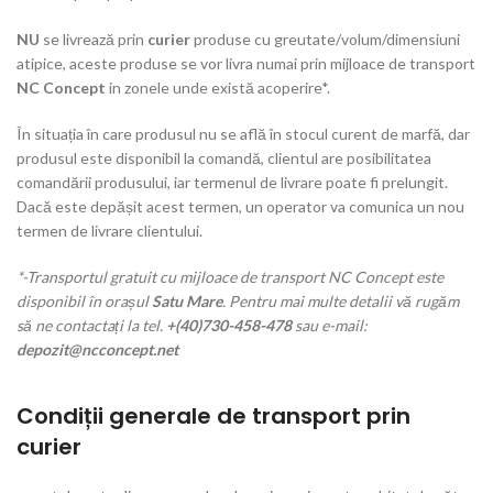
NU
se livrează prin
curier
produse cu greutate/volum/dimensiuni
atipice, aceste produse se vor livra numai prin mijloace de transport
NC Concept
in zonele unde există acoperire*.
În situația în care produsul nu se află în stocul curent de marfă, dar
produsul este disponibil la comandă, clientul are posibilitatea
comandării produsului, iar termenul de livrare poate fi prelungit.
Dacă este depășit acest termen, un operator va comunica un nou
termen de livrare clientului.
*-Transportul gratuit cu mijloace de transport NC Concept este
disponibil în orașul
Satu Mare
. Pentru mai multe detalii vă rugăm
să ne contactați la tel.
+(40)730-458-478
sau e-mail:
depozit@ncconcept.net
Condiții generale de transport prin
curier