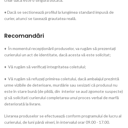
chiar dacă este o singură bucată.
♦ Dacă se sectionează profilul la lungimea standard impusă de
curier, atunci se taxează grautatea reală.
Recomandări
♦ În momentul recepționării produselor, va rugăm să prezentați
curierului un act de identitate, dacă acesta vă este solicitat;
♦ Vă rugăm să verificați integritatea coletului;
♦ Vă rugăm să refuzați primirea coletului, dacă ambalajul prezintă
urme vizibile de deterioare, murdărie sau sesizati că produsul nu
este în stare bună (de pildă, din interior se aud zgomote suspecte)
și să solicitati curierului completarea unui proces verbal de marfă
deteriorată la livrare.
Livrarea produselor se efectuează conform programului de lucru al
curierului, de luni până vineri, în intervalul orar 09.00 - 17.00.