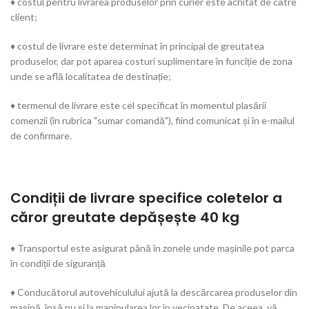
♦ costul pentru livrarea produselor prin curier este achitat de către
client;
♦ costul de livrare este determinat în principal de greutatea
produselor, dar pot aparea costuri suplimentare în funcîție de zona
unde se află localitatea de destinație;
♦ termenul de livrare este cel specificat în momentul plasării
comenzii (în rubrica "sumar comandă"), fiind comunicat și în e-mailul
de confirmare.
Condiții de livrare specifice coletelor a
căror greutate depășește 40 kg
♦ Transportul este asigurat până în zonele unde mașinile pot parca
în condiții de siguranță
♦ Conducătorul autovehiculului ajută la descărcarea produselor din
mașină, însă nu și la manipularea lor în vecinatate. De aceea, vă