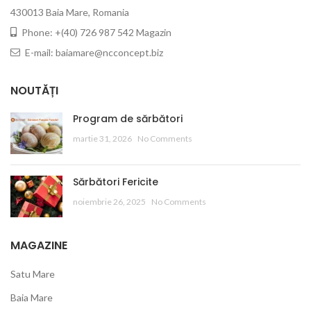
430013 Baia Mare, Romania
Phone: +(40) 726 987 542 Magazin
E-mail: baiamare@ncconcept.biz
NOUTĂȚI
Program de sărbători
martie 31, 2026
No Comments
Sărbători Fericite
noiembrie 26, 2025
No Comments
MAGAZINE
Satu Mare
Baia Mare