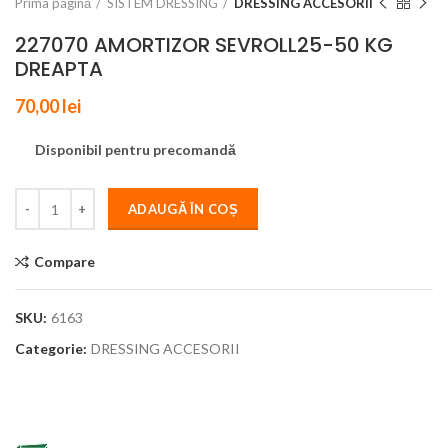
Prima pagină
SISTEM DRESSING
DRESSING ACCESORII
227070 AMORTIZOR SEVROLL25-50 KG
DREAPTA
70,00
lei
Disponibil pentru precomandă
ADAUGĂ ÎN COȘ
Compare
SKU:
6163
Categorie:
DRESSING ACCESORII