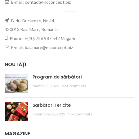
E-mail: contact@ncconcept.biz
B-dul Bucuresti, Nr. 44
430013 Baia Mare, Romania
Phone: +(40) 726 987 542 Magazin
E-mail: baiamare@ncconcept.biz
NOUTĂȚI
Program de sărbători
martie 31, 2026
No Comments
Sărbători Fericite
noiembrie 26, 2025
No Comments
MAGAZINE