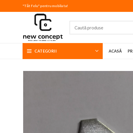
"Tăt Felu" pentru mobila ta!
CATEGORII
ACASĂ
PR