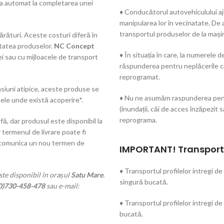
rca automat la completarea unei
♦ Conducătorul autovehiculului aju
manipularea lor în vecinatate. De
transportul produselor de la mași
rături. Aceste costuri diferă în
utatea produselor.
NC Concept
♦ În situația în care, la numerel
ei sau cu mijloacele de transport
răspunderea pentru neplăcerile cau
reprogramat.
iuni atipice, aceste produse se
♦ Nu ne asumăm raspunderea pentru
ele unde există acoperire*.
(inundații, căi de acces înzăpezit s
reprograma.
fă, dar produsul este disponibil la
 termenul de livrare poate fi
 comunica un nou termen de
IMPORTANT! Transportu
♦ Transportul profilelor intregi de
te disponibil în orașul
Satu Mare
.
singură bucată.
0)730-458-478
sau e-mail:
♦ Transportul profilelor intregi de
bucată.