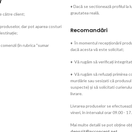
r
♦ Dacă se sectionează profilul la
grautatea reală.
e către client;
 produselor, dar pot aparea costuri
Recomandări
estinație;
♦ În momentul recepționării produs
 comenzii (în rubrica "sumar
dacă acesta vă este solicitat;
♦ Vă rugăm să verificați integritat
♦ Vă rugăm să refuzați primirea co
murdărie sau sesizati că produsul
suspecte) și să solicitati curieru
livrare.
Livrarea produselor se efectuează 
vineri, în intervalul orar 09.00 - 17
Mai multe detalii se pot obține obț
depozit@ncconcept.net