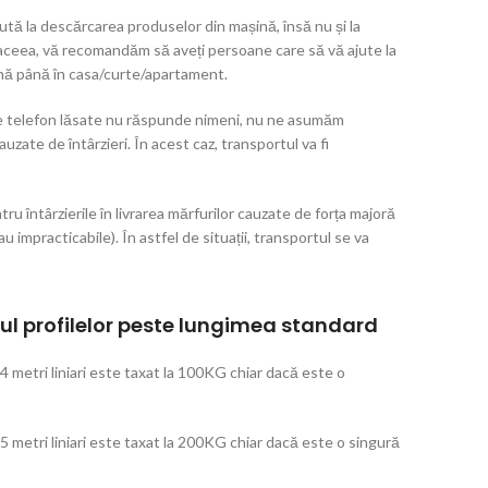
tă la descărcarea produselor din mașină, însă nu și la
 aceea, vă recomandăm să aveți persoane care să vă ajute la
nă până în casa/curte/apartament.
e de telefon lăsate nu răspunde nimeni, nu ne asumăm
zate de întârzieri. În acest caz, transportul va fi
 întârzierile în livrarea mărfurilor cauzate de forța majoră
au impracticabile). În astfel de situații, transportul se va
l profilelor peste lungimea standard
 4 metri liniari este taxat la 100KG chiar dacă este o
 5 metri liniari este taxat la 200KG chiar dacă este o singură