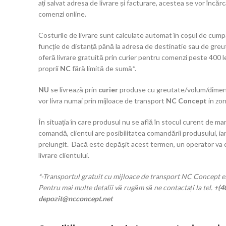
ați salvat adresa de livrare și facturare, acestea se vor încă
comenzi online.
Costurile de livrare sunt calculate automat în coșul de cumpă
funcție de distanță până la adresa de destinatie sau de gre
oferă livrare gratuită prin curier pentru comenzi peste 400 l
proprii
NC
fără limită de sumă*.
NU
se livrează prin
curier
produse cu greutate/volum/dimens
vor livra numai prin mijloace de transport
NC Concept
in zon
În situația în care produsul nu se află în stocul curent de mar
comandă, clientul are posibilitatea comandării produsului, iar
prelungit. Dacă este depășit acest termen, un operator va
livrare clientului.
*-Transportul gratuit cu mijloace de transport NC Concept es
Pentru mai multe detalii vă rugăm să ne contactați la tel.
+(4
depozit@ncconcept.net