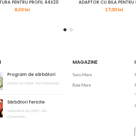
TURA PENTRU PROFIL 44X20
ADAPTOR CU BILA PENTRU 
8,50
lei
17,00
lei
I
MAGAZINE
Program de sărbători
Satu Mare
martie 31, 2026
No Comments
Baia Mare
Sărbători Fericite
noiembrie 26, 2025
No
Comments