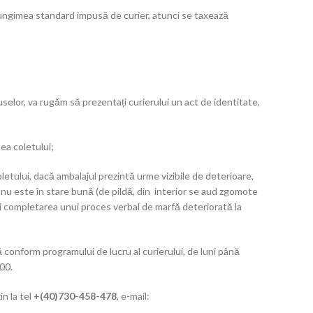
 lungimea standard impusă de curier, atunci se taxează
elor, va rugăm să prezentați curierului un act de identitate,
ea coletului;
letului, dacă ambalajul prezintă urme vizibile de deterioare,
 nu este în stare bună (de pildă, din interior se aud zgomote
lui completarea unui proces verbal de marfă deteriorată la
conform programului de lucru al curierului, de luni până
.00.
in la tel
+(40)730-458-478
, e-mail: