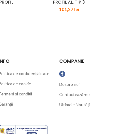
PROFIL
PROFIL AL. TIP 3
PR
101,27
lei
INFO
COMPANIE
Politica de confidențialitate
Politica de cookie
Despre noi
Termeni și condiții
Contactează-ne
Garanții
Ultimele Noutăți