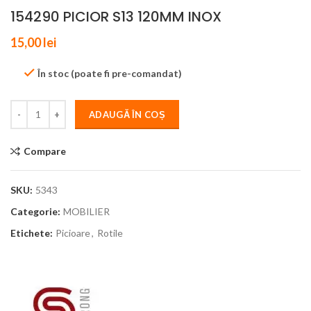
154290 PICIOR S13 120MM INOX
15,00
lei
În stoc (poate fi pre-comandat)
ADAUGĂ ÎN COȘ
Compare
SKU:
5343
Categorie:
MOBILIER
Etichete:
Picioare
,
Rotile