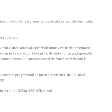
elor, va rugăm să prezentați curierului un act de identitate,
ea coletului;
letului, dacă ambalajul prezintă urme vizibile de deterioare,
 nu este în stare bună (de pildă, din interior se aud zgomote
lui completarea unui proces verbal de marfă deteriorată la
conform programului de lucru al curierului, de luni până
.00.
in la tel
+(40)730-458-478
, e-mail: