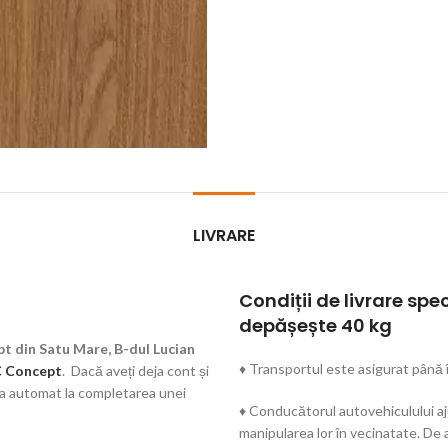
LIVRARE
Condiții de livrare spe
depășește 40 kg
t din Satu Mare, B-dul Lucian
♦ Transportul este asigurat până î
 Concept
. Dacă aveți deja cont și
rca automat la completarea unei
♦ Conducătorul autovehiculului aju
manipularea lor în vecinatate. De