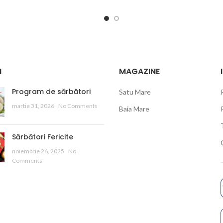
I
MAGAZINE
Program de sărbători
Satu Mare
martie 31, 2026
No Comments
Baia Mare
Sărbători Fericite
noiembrie 26, 2025
No
Comments