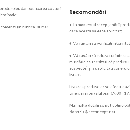
 produselor, dar pot aparea costuri
Recomandări
estinație;
♦ În momentul recepționării produs
 comenzii (în rubrica "sumar
dacă acesta vă este solicitat;
♦ Vă rugăm să verificați integritat
♦ Vă rugăm să refuzați primirea co
murdărie sau sesizati că produsul
suspecte) și să solicitati curieru
livrare.
Livrarea produselor se efectuează 
vineri, în intervalul orar 09.00 - 17
Mai multe detalii se pot obține obț
depozit@ncconcept.net