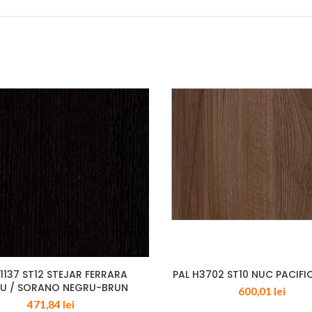
H1137 ST12 STEJAR FERRARA
PAL H3702 ST10 NUC PACIFI
U / SORANO NEGRU-BRUN
600,01
lei
471,84
lei