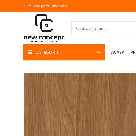
"Tăt Felu" pentru mobila ta!
CATEGORII
ACASĂ
PR