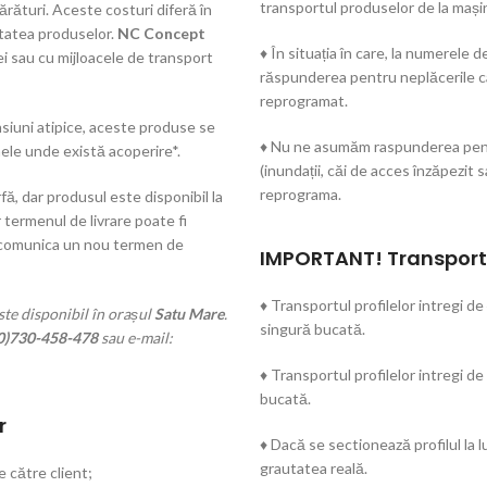
transportul produselor de la mași
rături. Aceste costuri diferă în
utatea produselor.
NC Concept
♦ În situația în care, la numerel
ei sau cu mijloacele de transport
răspunderea pentru neplăcerile cau
reprogramat.
iuni atipice, aceste produse se
♦ Nu ne asumăm raspunderea pentru
ele unde există acoperire*.
(inundații, căi de acces înzăpezit s
reprograma.
fă, dar produsul este disponibil la
 termenul de livrare poate fi
 comunica un nou termen de
IMPORTANT! Transportu
♦ Transportul profilelor intregi de
te disponibil în orașul
Satu Mare
.
singură bucată.
0)730-458-478
sau e-mail:
♦ Transportul profilelor intregi de
bucată.
r
♦ Dacă se sectionează profilul la
grautatea reală.
e către client;