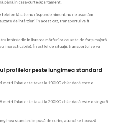
nă până în casa/curte/apartament.
e de telefon lăsate nu răspunde nimeni, nu ne asumăm
zate de întârzieri. În acest caz, transportul va fi
 întârzierile în livrarea mărfurilor cauzate de forța majoră
au impracticabile). În astfel de situații, transportul se va
l profilelor peste lungimea standard
 4 metri liniari este taxat la 100KG chiar dacă este o
 5 metri liniari este taxat la 200KG chiar dacă este o singură
 lungimea standard impusă de curier, atunci se taxează