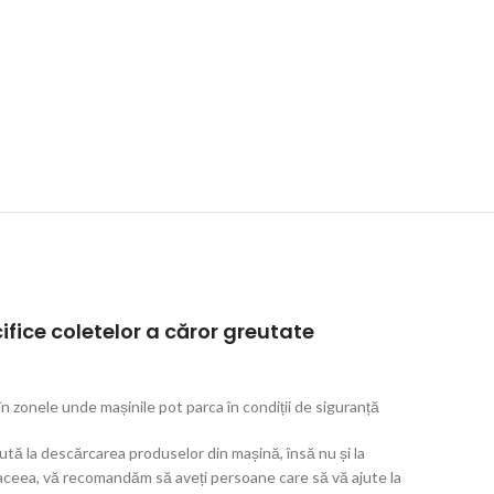
cifice coletelor a căror greutate
n zonele unde mașinile pot parca în condiții de siguranță
tă la descărcarea produselor din mașină, însă nu și la
 aceea, vă recomandăm să aveți persoane care să vă ajute la