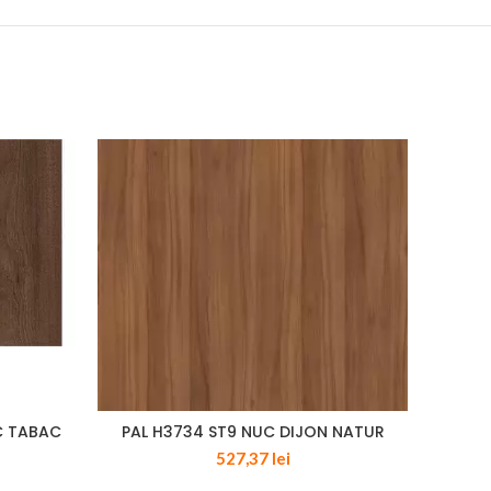
C TABAC
PAL H3734 ST9 NUC DIJON NATUR
PA
527,37
lei