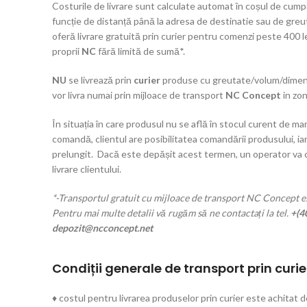
Costurile de livrare sunt calculate automat în coșul de cumpă
funcție de distanță până la adresa de destinatie sau de gre
oferă livrare gratuită prin curier pentru comenzi peste 400 l
proprii
NC
fără limită de sumă*.
NU
se livrează prin
curier
produse cu greutate/volum/dimens
vor livra numai prin mijloace de transport
NC Concept
in zon
În situația în care produsul nu se află în stocul curent de mar
comandă, clientul are posibilitatea comandării produsului, iar
prelungit. Dacă este depășit acest termen, un operator va
livrare clientului.
*-Transportul gratuit cu mijloace de transport NC Concept es
Pentru mai multe detalii vă rugăm să ne contactați la tel.
+(4
depozit@ncconcept.net
Condiții generale de transport prin curie
♦ costul pentru livrarea produselor prin curier este achitat d