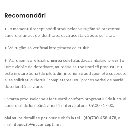
Recomandări
♦ În momentul recepționării produselor, va rugăm să prezentați
curierului un act de identitate, dacă acesta vă este solicitat;
♦ Vă rugăm să verificați integritatea coletului;
♦ Vă rugăm să refuzați primirea coletului, dacă ambalajul prezintă
urme vizibile de deterioare, murdărie sau sesizati că produsul nu
este în stare bună (de pildă, din interior se aud zgomote suspecte)
și să solicitati curierului completarea unui proces verbal de marfă
deteriorată la livrare.
Livrarea produselor se efectuează conform programului de lucru al
curierului, de luni până vineri, în intervalul orar 09.00 - 17.00.
Mai multe detalii se pot obține obțin la tel
+(40)730-458-478
, e-
mail:
depozit@ncconcept.net