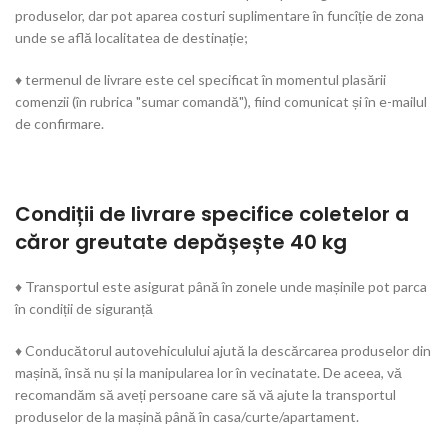
produselor, dar pot aparea costuri suplimentare în funcîție de zona
unde se află localitatea de destinație;
♦ termenul de livrare este cel specificat în momentul plasării
comenzii (în rubrica "sumar comandă"), fiind comunicat și în e-mailul
de confirmare.
Condiții de livrare specifice coletelor a
căror greutate depășește 40 kg
♦ Transportul este asigurat până în zonele unde mașinile pot parca
în condiții de siguranță
♦ Conducătorul autovehiculului ajută la descărcarea produselor din
mașină, însă nu și la manipularea lor în vecinatate. De aceea, vă
recomandăm să aveți persoane care să vă ajute la transportul
produselor de la mașină până în casa/curte/apartament.