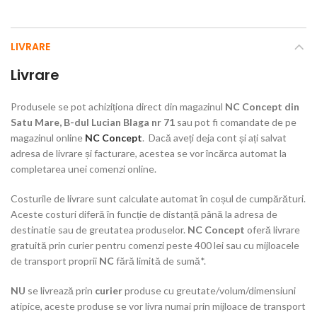
LIVRARE
Livrare
Produsele se pot achiziționa direct din magazinul
NC Concept din
Satu Mare, B-dul Lucian Blaga nr 71
sau pot fi comandate de pe
magazinul online
NC Concept
. Dacă aveți deja cont și ați salvat
adresa de livrare și facturare, acestea se vor încărca automat la
completarea unei comenzi online.
Costurile de livrare sunt calculate automat în coșul de cumpărături.
Aceste costuri diferă în funcție de distanță până la adresa de
destinatie sau de greutatea produselor.
NC Concept
oferă livrare
gratuită prin curier pentru comenzi peste 400 lei sau cu mijloacele
de transport proprii
NC
fără limită de sumă*.
NU
se livrează prin
curier
produse cu greutate/volum/dimensiuni
atipice, aceste produse se vor livra numai prin mijloace de transport