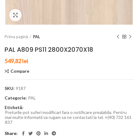
Click to enlarge
Prima pagină
PAL
PAL A809 PS11 2800X2070X18
549,82
lei
Compare
SKU:
9187
Categorie:
PAL
Etichetă:
Preturile pot suferi modificari fara o notificare prealabila. Pentru
mai multe informatii va rugam sa ne contactati la tel. +(40) 732 161
837
Share