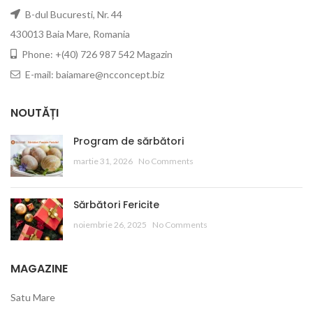
B-dul Bucuresti, Nr. 44
430013 Baia Mare, Romania
Phone: +(40) 726 987 542 Magazin
E-mail: baiamare@ncconcept.biz
NOUTĂȚI
Program de sărbători
martie 31, 2026
No Comments
Sărbători Fericite
noiembrie 26, 2025
No Comments
MAGAZINE
Satu Mare