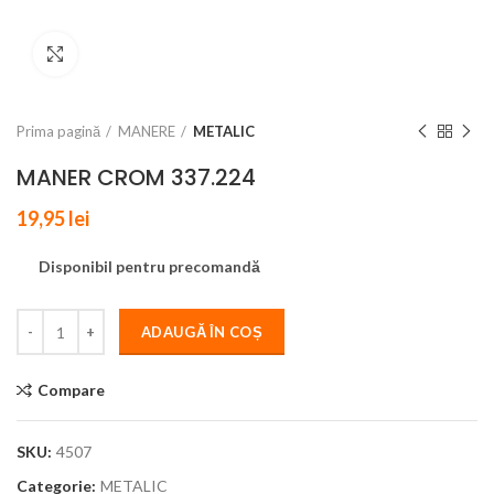
Click to enlarge
Prima pagină
MANERE
METALIC
MANER CROM 337.224
19,95
lei
Disponibil pentru precomandă
ADAUGĂ ÎN COȘ
Compare
SKU:
4507
Categorie:
METALIC