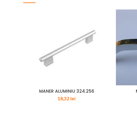
MANER ALUMINIU 324.256
18,32
lei