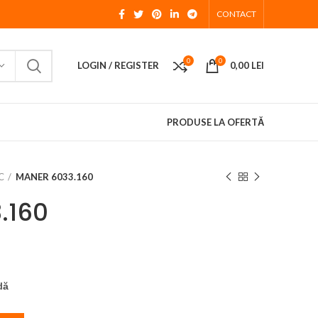
CONTACT
0
0
LOGIN / REGISTER
0,00
LEI
PRODUSE LA OFERTĂ
C
MANER 6033.160
.160
dă