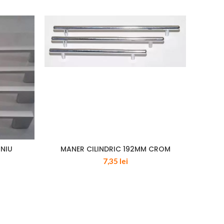
INIU
MANER CILINDRIC 192MM CROM
MAN
7,35
lei