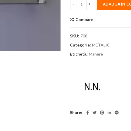
ADAUGĂ ÎN C
Compare
SKU:
708
Categorie:
METALIC
Etichetă:
Manere
Share