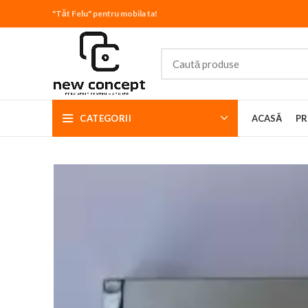
"Tăt Felu" pentru mobila ta!
CATEGORII
ACASĂ
PR