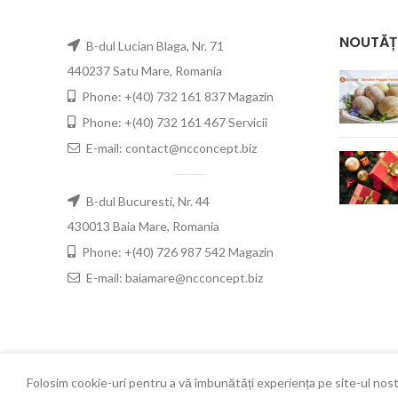
NOUTĂȚ
B-dul Lucian Blaga, Nr. 71
440237 Satu Mare, Romania
Phone: +(40) 732 161 837 Magazin
Phone: +(40) 732 161 467 Servicii
E-mail: contact@ncconcept.biz
B-dul Bucuresti, Nr. 44
430013 Baia Mare, Romania
Phone: +(40) 726 987 542 Magazin
E-mail: baiamare@ncconcept.biz
Folosim cookie-uri pentru a vă îmbunătăți experiența pe site-ul nost
New Concept
2021