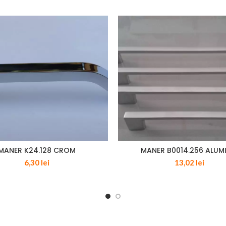
MANER K24.128 CROM
MANER B0014.256 ALUM
6,30
lei
13,02
lei