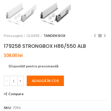
Prima pagină
GLISIERE
TANDEM BOX
179258 STRONGBOX H86/550 ALB
108,00
lei
Disponibil pentru precomandă
ADAUGĂ ÎN COȘ
Compare
SKU:
7096