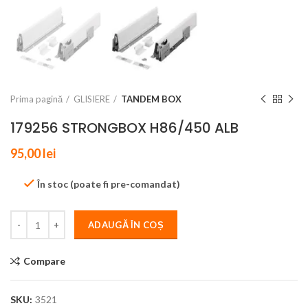
Prima pagină
GLISIERE
TANDEM BOX
179256 STRONGBOX H86/450 ALB
95,00
lei
În stoc (poate fi pre-comandat)
ADAUGĂ ÎN COȘ
Compare
SKU:
3521