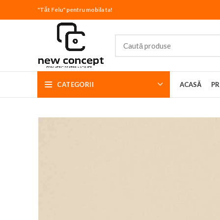
"Tăt Felu" pentru mobila ta!
CATEGORII
ACASĂ
PR