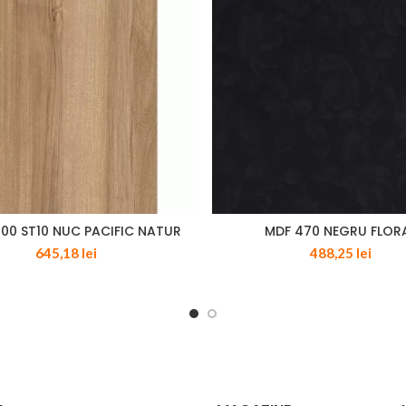
700 ST10 NUC PACIFIC NATUR
MDF 470 NEGRU FLOR
645,18
lei
488,25
lei