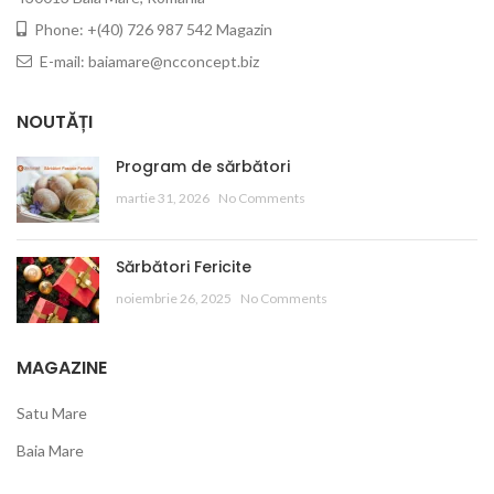
Phone: +(40) 726 987 542 Magazin
E-mail: baiamare@ncconcept.biz
NOUTĂȚI
Program de sărbători
martie 31, 2026
No Comments
Sărbători Fericite
noiembrie 26, 2025
No Comments
MAGAZINE
Satu Mare
Baia Mare