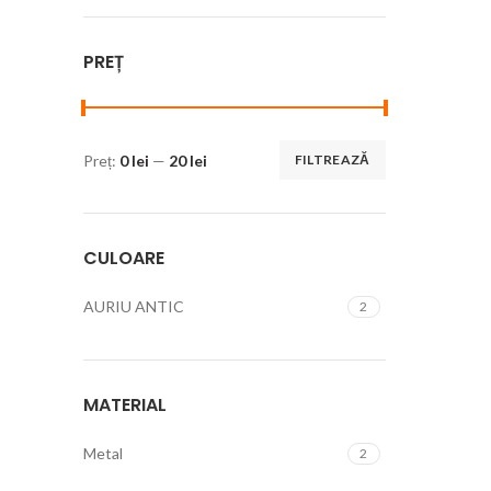
PREȚ
Preț:
0 lei
—
20 lei
FILTREAZĂ
CULOARE
AURIU ANTIC
2
MATERIAL
Metal
2