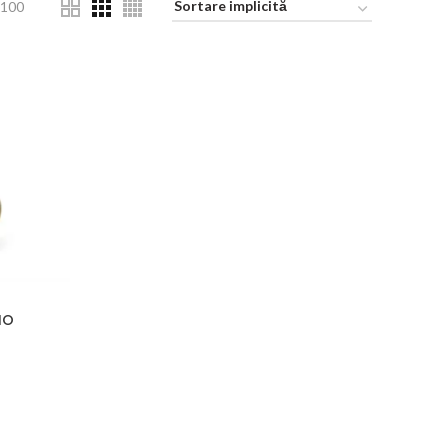
100
IO