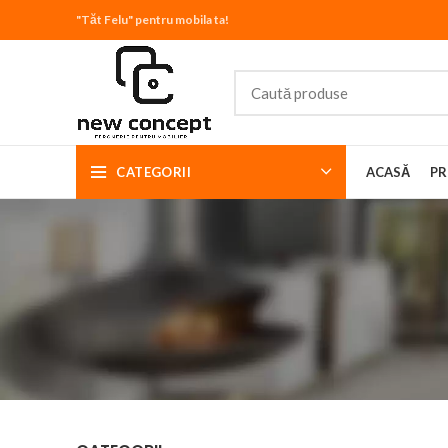
"Tăt Felu" pentru mobila ta!
CATEGORII
ACASĂ
PR