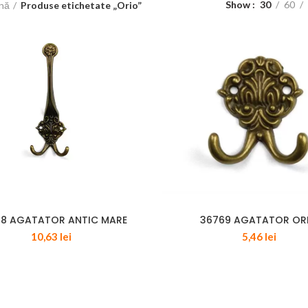
Show
30
60
ină
Produse etichetate „Orio”
8 AGATATOR ANTIC MARE
36769 AGATATOR OR
10,63
lei
5,46
lei