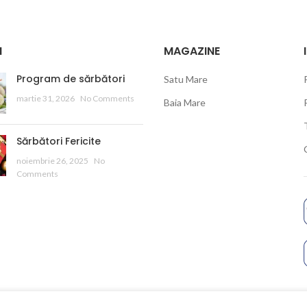
I
MAGAZINE
Program de sărbători
Satu Mare
martie 31, 2026
No Comments
Baia Mare
Sărbători Fericite
noiembrie 26, 2025
No
Comments