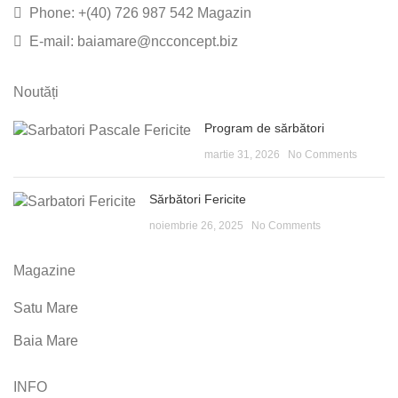
Phone: +(40) 726 987 542 Magazin
E-mail: baiamare@ncconcept.biz
Noutăți
Program de sărbători
martie 31, 2026
No Comments
Sărbători Fericite
noiembrie 26, 2025
No Comments
Magazine
Satu Mare
Baia Mare
INFO