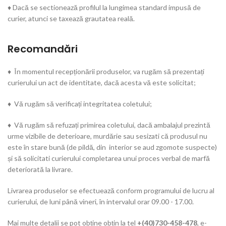
♦ Dacă se sectionează profilul la lungimea standard impusă de
curier, atunci se taxează grautatea reală.
Recomandări
♦ În momentul recepționării produselor, va rugăm să prezentați
curierului un act de identitate, dacă acesta vă este solicitat;
♦ Vă rugăm să verificați integritatea coletului;
♦ Vă rugăm să refuzați primirea coletului, dacă ambalajul prezintă
urme vizibile de deterioare, murdărie sau sesizati că produsul nu
este în stare bună (de pildă, din interior se aud zgomote suspecte)
și să solicitati curierului completarea unui proces verbal de marfă
deteriorată la livrare.
Livrarea produselor se efectuează conform programului de lucru al
curierului, de luni până vineri, în intervalul orar 09.00 - 17.00.
Mai multe detalii se pot obține obțin la tel
+(40)730-458-478
, e-