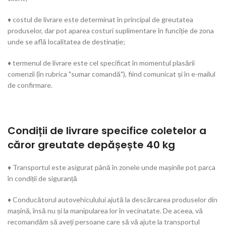
♦ costul de livrare este determinat în principal de greutatea
produselor, dar pot aparea costuri suplimentare în funcîție de zona
unde se află localitatea de destinație;
♦ termenul de livrare este cel specificat în momentul plasării
comenzii (în rubrica "sumar comandă"), fiind comunicat și în e-mailul
de confirmare.
Condiții de livrare specifice coletelor a
căror greutate depășește 40 kg
♦ Transportul este asigurat până în zonele unde mașinile pot parca
în condiții de siguranță
♦ Conducătorul autovehiculului ajută la descărcarea produselor din
mașină, însă nu și la manipularea lor în vecinatate. De aceea, vă
recomandăm să aveți persoane care să vă ajute la transportul