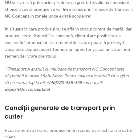
NU
se livrează prin
curier
produse cu greutate/volum/dimensiuni
atipice, aceste produse se vor livra numai prin mijloace de transport
NC Concept
in zonele unde există acoperire*.
În situația în care produsul nu se află în stocul curent de marfă, dar
produsul este disponibil la comandă, clientul are posibilitatea
comandării produsului, iar termenul de livrare poate fi prelungit.
Dacă este depășit acest termen, un operator va comunica un nou
termen de livrare clientului.
*-Transportul gratuit cu mijloace de transport NC Concept este
disponibil în orașul
Satu Mare
. Pentru mai multe detalii vă rugăm
să ne contactați la tel.
+(40)730-458-478
sau e-mail:
depozit@ncconcept.net
Condiții generale de transport prin
curier
♦ costul pentru livrarea produselor prin curier este achitat de către
client;