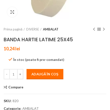
Click to enlarge
Prima pagină
DIVERSE
AMBALAT
BANDA HARTIE LATIME 25X45
10,24
lei
În stoc (poate fi pre-comandat)
ADAUGĂ ÎN COȘ
Compare
SKU:
820
Categorie:
AMBALAT