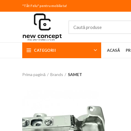
"Tăt Felu" pentru mobila ta!
CATEGORII
ACASĂ
PR
Prima pagină
Brands
SAMET