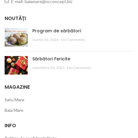
E-mail: baiamare@ncconcept.biz
NOUTĂȚI
Program de sărbători
martie 31, 2026
No Comments
Sărbători Fericite
noiembrie 26, 2025
No Comments
MAGAZINE
Satu Mare
Baia Mare
INFO