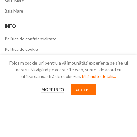
Satu Mare
Baia Mare
INFO
Politica de confidențialitate
Politica de cookie
Termeni și condiții
Folosim cookie-uri pentru a vă îmbunătăți experiența pe site-ul
nostru. Navigând pe acest site web, sunteți de acord cu
Garanții
utilizarea noastră de cookie-uri.
Mai multe detalii...
MORE INFO
ACCEPT
COMPANIE