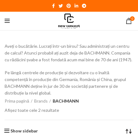
0
Aveți o bucătărie. Lucrați într-un birou? Sau administrați un centru
de calcul? Atunci probabil ați auzit deja de BACHMANN. Compania
cu rădăcini șvabe a fost fondată acum mai bine de 70 de ani (1947).
Pe lângă centrele de producție și dezvoltare cu o înaltă
competență în producție din Germania, România și China, grupul
BACHMANN deține în jur de 30 de societăți partenere și de
distribuție la nivel global.
Prima pagină
Brands
BACHMANN
Afișez toate cele 2 rezultate
Show sidebar