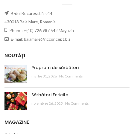
B-dul Bucuresti, Nr. 44
430013 Baia Mare, Romania
Phone: +(40) 726 987 542 Magazin
E-mail: baiamare@ncconcept.biz
NOUTĂȚI
Program de sărbători
martie 31, 2026
No Comments
Sărbători Fericite
noiembrie 26, 2025
No Comments
MAGAZINE