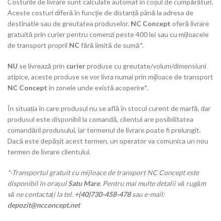
Costurile de livrare sunt calculate automat în coșul de cumpărături.
Aceste costuri diferă în funcție de distanță până la adresa de
destinatie sau de greutatea produselor.
NC Concept
oferă livrare
gratuită prin curier pentru comenzi peste 400 lei sau cu mijloacele
de transport proprii
NC
fără limită de sumă*.
NU
se livrează prin
curier
produse cu greutate/volum/dimensiuni
atipice, aceste produse se vor livra numai prin mijloace de transport
NC Concept
in zonele unde există acoperire*.
În situația în care produsul nu se află în stocul curent de marfă, dar
produsul este disponibil la comandă, clientul are posibilitatea
comandării produsului, iar termenul de livrare poate fi prelungit.
Dacă este depășit acest termen, un operator va comunica un nou
termen de livrare clientului.
*-Transportul gratuit cu mijloace de transport NC Concept este
disponibil în orașul
Satu Mare
. Pentru mai multe detalii vă rugăm
să ne contactați la tel.
+(40)730-458-478
sau e-mail:
depozit@ncconcept.net