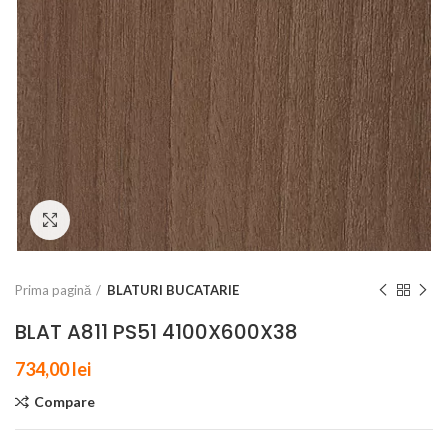
Click to enlarge
Prima pagină
BLATURI BUCATARIE
BLAT A811 PS51 4100X600X38
734,00
lei
Compare