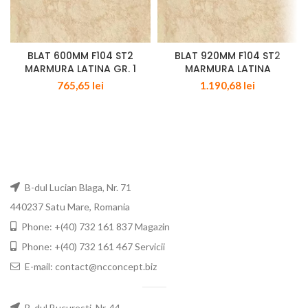
BLAT 600MM F104 ST2
BLAT 920MM F104 ST2
MARMURA LATINA GR. 1
MARMURA LATINA
765,65
lei
1.190,68
lei
B-dul Lucian Blaga, Nr. 71
440237 Satu Mare, Romania
Phone: +(40) 732 161 837 Magazin
Phone: +(40) 732 161 467 Servicii
E-mail: contact@ncconcept.biz
B-dul Bucuresti, Nr. 44