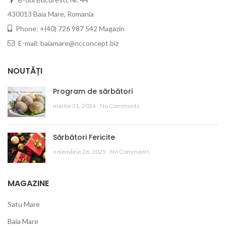
430013 Baia Mare, Romania
Phone: +(40) 726 987 542 Magazin
E-mail: baiamare@ncconcept.biz
NOUTĂȚI
Program de sărbători
martie 31, 2026
No Comments
Sărbători Fericite
noiembrie 26, 2025
No Comments
MAGAZINE
Satu Mare
Baia Mare