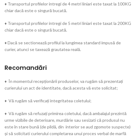
♦ Transportul profilelor intregi de 4 metri liniari este taxat la 100KG
chiar dacă este o singură bucată.
♦ Transportul profilelor intregi de 5 metri liniari este taxat la 200KG
chiar dacă este o singură bucată.
♦ Dacă se sectionează profilul la lungimea standard impusă de
curier, atunci se taxează grautatea reală.
Recomandări
♦ În momentul recepționării produselor, va rugăm să prezentați
curierului un act de identitate, dacă acesta vă este solicitat;
♦ Vă rugăm să verificați integritatea coletului;
♦ Vă rugăm să refuzați primirea coletului, dacă ambalajul prezintă
urme vizibile de deterioare, murdărie sau sesizati că produsul nu
este în stare bună (de pildă, din interior se aud zgomote suspecte)
și să solicitati curierului completarea unui proces verbal de marfă