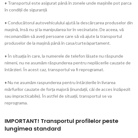
♦ Transportul este asigurat până în zonele unde mașinile pot parca
în condiții de siguranță
♦ Conducătorul autovehiculului ajută la descărcarea produselor din
mașină, însă nu și la manipularea lor în vecinatate. De aceea, vă
recomandăm să aveți persoane care să vă ajute la transportul
produselor de la mașină până în casa/curte/apartament.
♦ În situația în care, la numerele de telefon lăsate nu răspunde
nimeni, nu ne asumăm răspunderea pentru neplăcerile cauzate de
întârzieri. În acest caz, transportul va fi reprogramat.
♦ Nu ne asumăm raspunderea pentru întârzierile în livrarea
mărfurilor cauzate de forța majoră (inundații, căi de acces înzăpezit
sau impracticabile). În astfel de situații, transportul se va
reprograma.
IMPORTANT! Transportul profilelor peste
lungimea standard