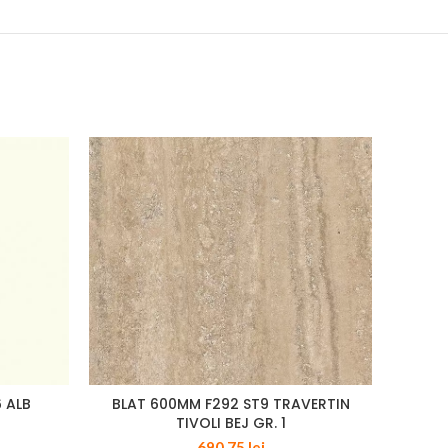
 ALB
BLAT 600MM F292 ST9 TRAVERTIN
BLAT 
TIVOLI BEJ GR. 1
690,75
lei