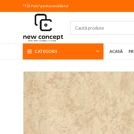
"Tăt Felu" pentru mobila ta!
CATEGORII
ACASĂ
PR