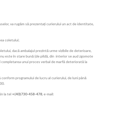
elor, va rugăm să prezentați curierului un act de identitate,
ea coletului;
letului, dacă ambalajul prezintă urme vizibile de deterioare,
 nu este în stare bună (de pildă, din interior se aud zgomote
lui completarea unui proces verbal de marfă deteriorată la
conform programului de lucru al curierului, de luni până
.00.
in la tel
+(40)730-458-478
, e-mail: