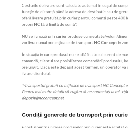
Costurile de livrare sunt calculate automat în coșul de cumpă
funcție de distanță până la adresa de destinatie sau de gre
oferă livrare gratuită prin curier pentru comenzi peste 400 l
proprii
NC
fără limită de sumă*.
NU
se livrează prin
curier
produse cu greutate/volum/dimens
vor livra numai prin mijloace de transport
NC Concept
in zon
În situația în care produsul nu se află în stocul curent de mar
comandă, clientul are posibilitatea comandării produsului, iar
prelungit. Dacă este depășit acest termen, un operator va
livrare clientului.
*-Transportul gratuit cu mijloace de transport NC Concept es
Pentru mai multe detalii vă rugăm să ne contactați la tel.
+(4
depozit@ncconcept.net
Condiții generale de transport prin curie
♦ costul pentru livrarea produselor prin curier este achitat d