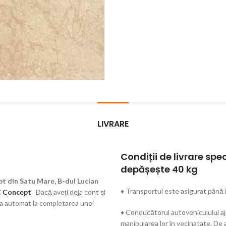
LIVRARE
Condiții de livrare spe
depășește 40 kg
t din Satu Mare, B-dul Lucian
♦ Transportul este asigurat până î
 Concept
. Dacă aveți deja cont și
rca automat la completarea unei
♦ Conducătorul autovehiculului aju
manipularea lor în vecinatate. De