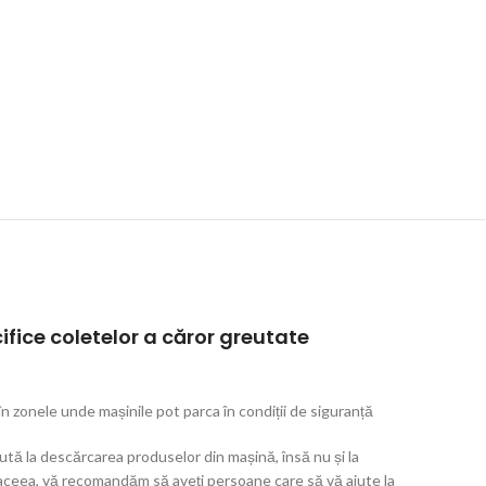
cifice coletelor a căror greutate
n zonele unde mașinile pot parca în condiții de siguranță
tă la descărcarea produselor din mașină, însă nu și la
 aceea, vă recomandăm să aveți persoane care să vă ajute la