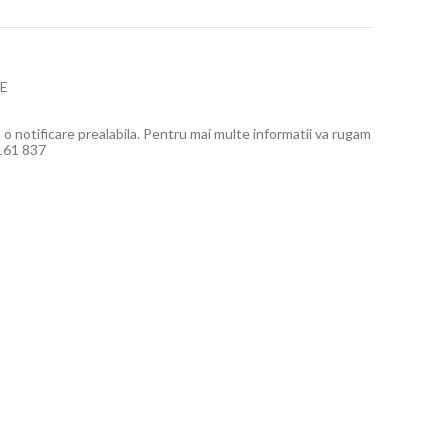
E
a o notificare prealabila. Pentru mai multe informatii va rugam
 161 837