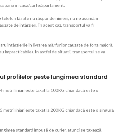
nă până în casa/curte/apartament.
e de telefon lăsate nu răspunde nimeni, nu ne asumăm
zate de întârzieri. În acest caz, transportul va fi
 întârzierile în livrarea mărfurilor cauzate de forța majoră
au impracticabile). În astfel de situații, transportul se va
l profilelor peste lungimea standard
 4 metri liniari este taxat la 100KG chiar dacă este o
 5 metri liniari este taxat la 200KG chiar dacă este o singură
 lungimea standard impusă de curier, atunci se taxează