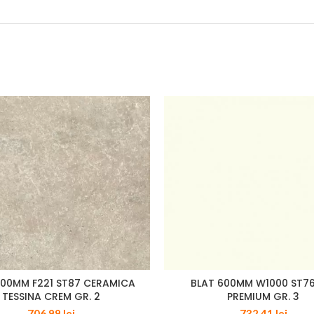
600MM F221 ST87 CERAMICA
BLAT 600MM W1000 ST76
TESSINA CREM GR. 2
PREMIUM GR. 3
706,99
lei
732,41
lei