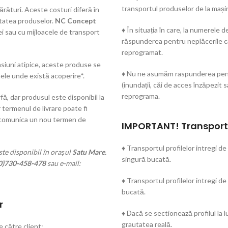
transportul produselor de la mași
rături. Aceste costuri diferă în
utatea produselor.
NC Concept
♦ În situația în care, la numerel
ei sau cu mijloacele de transport
răspunderea pentru neplăcerile cau
reprogramat.
iuni atipice, aceste produse se
♦ Nu ne asumăm raspunderea pentru
ele unde există acoperire*.
(inundații, căi de acces înzăpezit s
reprograma.
fă, dar produsul este disponibil la
 termenul de livrare poate fi
 comunica un nou termen de
IMPORTANT! Transportu
♦ Transportul profilelor intregi de
te disponibil în orașul
Satu Mare
.
singură bucată.
0)730-458-478
sau e-mail:
♦ Transportul profilelor intregi de
bucată.
r
♦ Dacă se sectionează profilul la
grautatea reală.
e către client;