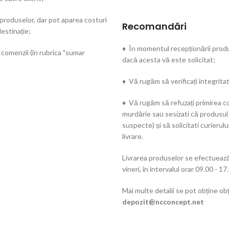
 produselor, dar pot aparea costuri
Recomandări
estinație;
♦ În momentul recepționării produs
 comenzii (în rubrica "sumar
dacă acesta vă este solicitat;
♦ Vă rugăm să verificați integritat
♦ Vă rugăm să refuzați primirea co
murdărie sau sesizati că produsul
suspecte) și să solicitati curieru
livrare.
Livrarea produselor se efectuează 
vineri, în intervalul orar 09.00 - 17
Mai multe detalii se pot obține obț
depozit@ncconcept.net