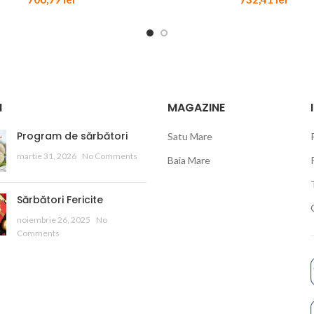
I
MAGAZINE
Program de sărbători
Satu Mare
martie 31, 2026
No Comments
Baia Mare
Sărbători Fericite
noiembrie 26, 2025
No
Comments