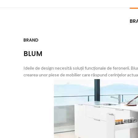
BR
BRAND
BLUM
Ideile de design necesită soluții funcționale de feronerii. Bl
crearea unor piese de mobilier care răspund cerinţelor actu