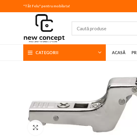
"Tăt Felu" pentru mobila ta!
CATEGORII
ACASĂ
PR
Click to enlarge