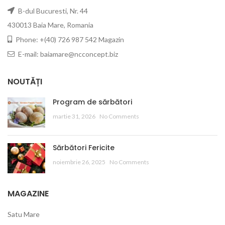
B-dul Bucuresti, Nr. 44
430013 Baia Mare, Romania
Phone: +(40) 726 987 542 Magazin
E-mail: baiamare@ncconcept.biz
NOUTĂȚI
Program de sărbători
martie 31, 2026
No Comments
Sărbători Fericite
noiembrie 26, 2025
No Comments
MAGAZINE
Satu Mare