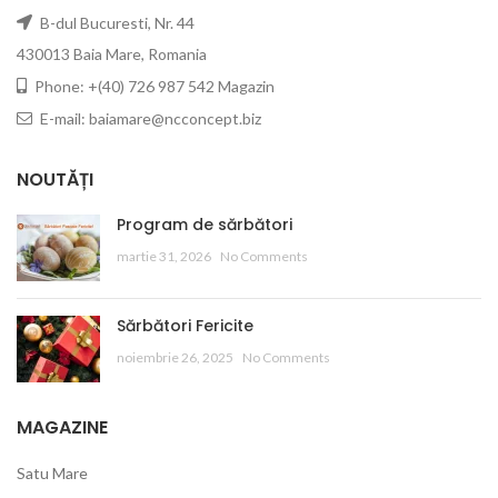
B-dul Bucuresti, Nr. 44
430013 Baia Mare, Romania
Phone: +(40) 726 987 542 Magazin
E-mail: baiamare@ncconcept.biz
NOUTĂȚI
Program de sărbători
martie 31, 2026
No Comments
Sărbători Fericite
noiembrie 26, 2025
No Comments
MAGAZINE
Satu Mare