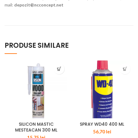
mail:
depozit@ncconcept.net
PRODUSE SIMILARE
SILICON MASTIC
SPRAY WD40 400 ML
MESTEACAN 300 ML
56,70
lei
15,75
lei