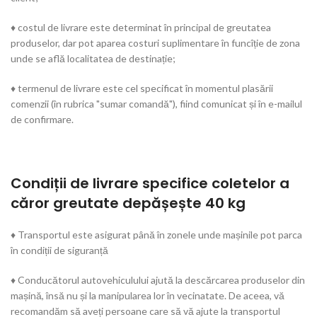
♦ costul de livrare este determinat în principal de greutatea
produselor, dar pot aparea costuri suplimentare în funcîție de zona
unde se află localitatea de destinație;
♦ termenul de livrare este cel specificat în momentul plasării
comenzii (în rubrica "sumar comandă"), fiind comunicat și în e-mailul
de confirmare.
Condiții de livrare specifice coletelor a
căror greutate depășește 40 kg
♦ Transportul este asigurat până în zonele unde mașinile pot parca
în condiții de siguranță
♦ Conducătorul autovehiculului ajută la descărcarea produselor din
mașină, însă nu și la manipularea lor în vecinatate. De aceea, vă
recomandăm să aveți persoane care să vă ajute la transportul