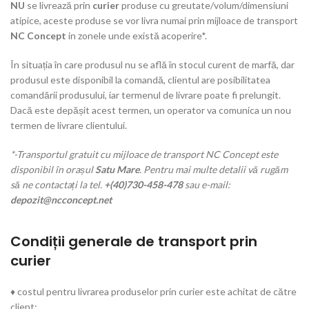
NU
se livrează prin
curier
produse cu greutate/volum/dimensiuni
atipice, aceste produse se vor livra numai prin mijloace de transport
NC Concept
in zonele unde există acoperire*.
În situația în care produsul nu se află în stocul curent de marfă, dar
produsul este disponibil la comandă, clientul are posibilitatea
comandării produsului, iar termenul de livrare poate fi prelungit.
Dacă este depășit acest termen, un operator va comunica un nou
termen de livrare clientului.
*-Transportul gratuit cu mijloace de transport NC Concept este
disponibil în orașul
Satu Mare
. Pentru mai multe detalii vă rugăm
să ne contactați la tel.
+(40)730-458-478
sau e-mail:
depozit@ncconcept.net
Condiții generale de transport prin
curier
♦ costul pentru livrarea produselor prin curier este achitat de către
client;