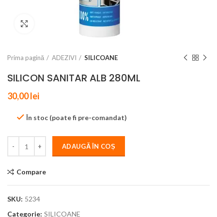
Click to enlarge
Prima pagină
ADEZIVI
SILICOANE
SILICON SANITAR ALB 280ML
30,00
lei
În stoc (poate fi pre-comandat)
ADAUGĂ ÎN COȘ
Compare
SKU:
5234
Categorie:
SILICOANE