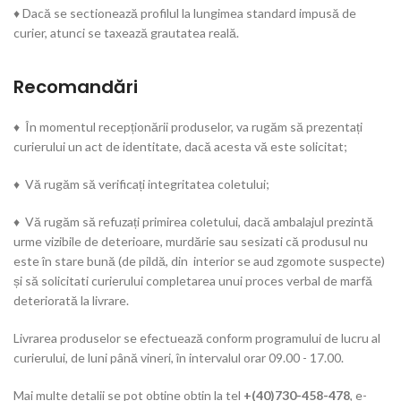
♦ Dacă se sectionează profilul la lungimea standard impusă de
curier, atunci se taxează grautatea reală.
Recomandări
♦ În momentul recepționării produselor, va rugăm să prezentați
curierului un act de identitate, dacă acesta vă este solicitat;
♦ Vă rugăm să verificați integritatea coletului;
♦ Vă rugăm să refuzați primirea coletului, dacă ambalajul prezintă
urme vizibile de deterioare, murdărie sau sesizati că produsul nu
este în stare bună (de pildă, din interior se aud zgomote suspecte)
și să solicitati curierului completarea unui proces verbal de marfă
deteriorată la livrare.
Livrarea produselor se efectuează conform programului de lucru al
curierului, de luni până vineri, în intervalul orar 09.00 - 17.00.
Mai multe detalii se pot obține obțin la tel
+(40)730-458-478
, e-