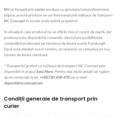
NU
se livrează prin
curier
produse cu greutate/volum/dimensiuni
atipice, aceste produse se vor livra numai prin mijloace de transport
NC Concept
in zonele unde există acoperire*.
În situația în care produsul nu se află în stocul curent de marfă, dar
produsul este disponibil la comandă, clientul are posibilitatea
comandării produsului, iar termenul de livrare poate fi prelungit.
Dacă este depășit acest termen, un operator va comunica un nou
termen de livrare clientului.
*-Transportul gratuit cu mijloace de transport NC Concept este
disponibil în orașul
Satu Mare
. Pentru mai multe detalii vă rugăm
să ne contactați la tel.
+(40)730-458-478
sau e-mail:
depozit@ncconcept.net
Condiții generale de transport prin
curier