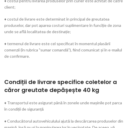
♦ costul pentru livrarea produselor prin curier este achitat de către
client;
♦ costul de livrare este determinat în principal de greutatea
produselor, dar pot aparea costuri suplimentare în funcîție de zona
unde se află localitatea de destinație;
♦ termenul de livrare este cel specificat în momentul plasării
comenzii (în rubrica "sumar comandă"), fiind comunicat și în e-mailul
de confirmare.
Condiții de livrare specifice coletelor a
căror greutate depășește 40 kg
♦ Transportul este asigurat până în zonele unde mașinile pot parca
în condiții de siguranță
♦ Conducătorul autovehiculului ajută la descărcarea produselor din
mașină, însă nu și la manipularea lor în vecinatate. De aceea, vă