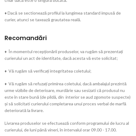
chiar dacă este o singură bucată.
♦ Dacă se sectionează profilul la lungimea standard impusă de
curier, atunci se taxează grautatea reală.
Recomandări
♦ În momentul recepționării produselor, va rugăm să prezentați
curierului un act de identitate, dacă acesta vă este solicitat;
♦ Vă rugăm să verificați integritatea coletului;
♦ Vă rugăm să refuzați primirea coletului, dacă ambalajul prezintă
urme vizibile de deterioare, murdărie sau sesizati că produsul nu
este în stare bună (de pildă, din interior se aud zgomote suspecte)
și să solicitati curierului completarea unui proces verbal de marfă
deteriorată la livrare.
Livrarea produselor se efectuează conform programului de lucru al
curierului, de luni până vineri, în intervalul orar 09.00 - 17.00.