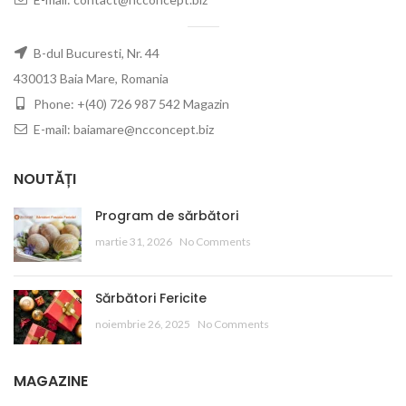
B-dul Bucuresti, Nr. 44
430013 Baia Mare, Romania
Phone: +(40) 726 987 542 Magazin
E-mail: baiamare@ncconcept.biz
NOUTĂȚI
Program de sărbători
martie 31, 2026
No Comments
Sărbători Fericite
noiembrie 26, 2025
No Comments
MAGAZINE